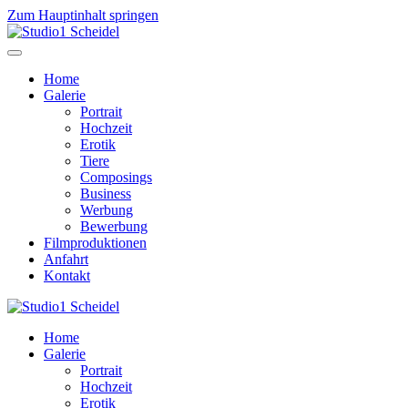
Zum Hauptinhalt springen
Home
Galerie
Portrait
Hochzeit
Erotik
Tiere
Composings
Business
Werbung
Bewerbung
Filmproduktionen
Anfahrt
Kontakt
Home
Galerie
Portrait
Hochzeit
Erotik